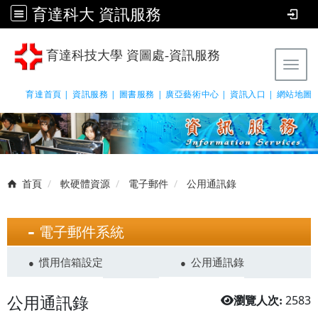
育達科大 資訊服務
育達科技大學 資圖處-資訊服務
Tog
育達首頁 |
資訊服務 |
圖書服務 |
廣亞藝術中心 |
資訊入口 |
網站地圖
首頁
軟硬體資源
電子郵件
公用通訊錄
電子郵件系統
慣用信箱設定
公用通訊錄
公用通訊錄
2583
瀏覽人次: