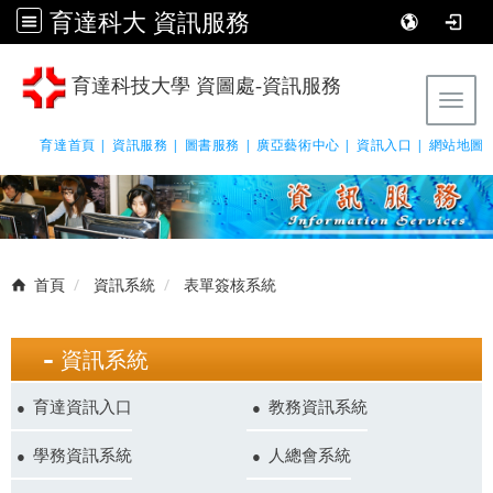
育達科大 資訊服務
育達科技大學 資圖處-資訊服務
Tog
育達首頁 |
資訊服務 |
圖書服務 |
廣亞藝術中心 |
資訊入口 |
網站地圖
首頁
資訊系統
表單簽核系統
資訊系統
育達資訊入口
教務資訊系統
學務資訊系統
人總會系統