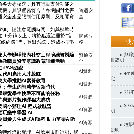
函各大專校院，具有行動支付功能之
資通安
賣機，其設置需符合「各機關對危害
全
通安全產品限制使用原則」及相關資
。
網路時" 請注意電腦時間，如與標準時
網路服
在10分鐘以上，將於點選註冊於"宿
使
務
"無線網路"時，登出系統，造成不便敬
無線
資通安
技大學辦理校內社交工程演練被誘騙
冊說明
全
進教職員資安意識教育訓練活動
iPAS
認證
AI資源
em
世代
AI應用人才啟航
定
技大學推動
AI
素養教育
AI資源
育：學生的智慧學習新時代
群組
學銀髮學生挑戰不可能的任務
AI資源
片與影片製作課程大成功
SP
樂國小辦理
AI
程式啟航營
AI資源
明
從玩樂中學習
AI
員參與生成式AI課程 助力苗栗AI教
AI資源
垃圾
來
說明
函轉經濟部辦理「AI應用規劃師能力鑑