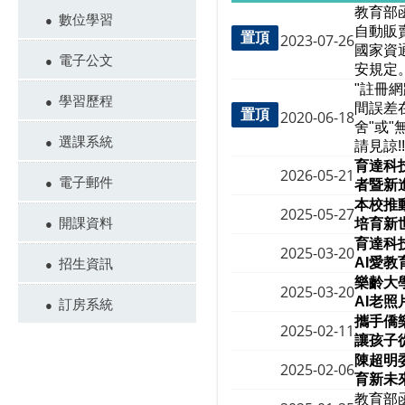
教育部
數位學習
自動販
置頂
2023-07-26
國家資
電子公文
安規定
"註冊
學習歷程
間誤差
置頂
2020-06-18
舍"或
選課系統
請見諒!!
育達科
2026-05-21
電子郵件
者暨新
本校推動
2025-05-27
開課資料
培育新
育達科
2025-03-20
招生資訊
AI
愛教
樂齡大
2025-03-20
AI
老照
訂房系統
攜手僑
2025-02-11
讓孩子
陳超明委
2025-02-06
育新未
教育部