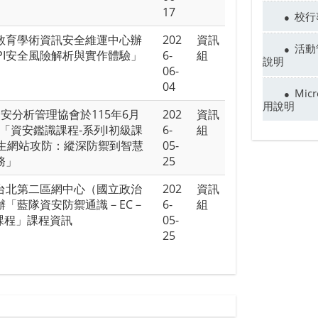
17
校行
教育學術資訊安全維運中心辦
202
資訊
活動
API安全風險解析與實作體驗」
6-
組
說明
06-
04
Micr
用說明
安分析管理協會於115年6月
202
資訊
-「資安鑑識課程-系列Ⅰ初級課
6-
組
衍生網站攻防：縱深防禦到智慧
05-
務」
25
台北第二區網中心（國立政治
202
資訊
辦「藍隊資安防禦通識－EC－
6-
組
認證課程」課程資訊
05-
25