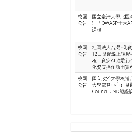
校園
國立臺灣大學北區
公告
理「OWASP十大
課程。
校園
社團法人台灣E化資
公告
12日舉辦線上課程
程：資安AI 進駐
化資安操作應用實
校園
國立政治大學檢送
公告
大學電算中心）舉
Council CND