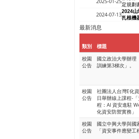
2025-01-25
定規劃
202
2024-07-13
扎根機
最新消息
類別
標題
校園
國立政治大學辦理「
公告
訓練第3梯次」。
校園
社團法人台灣E化資
公告
日舉辦線上課程-「
程：AI 資安進駐 
化資安防禦實務」
校園
國立中興大學與國
公告
「資安事件應變工