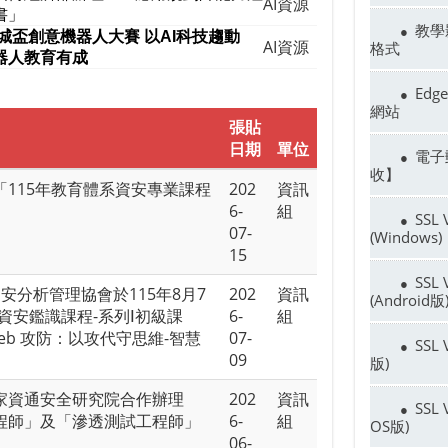
AI資源
書」
教學
4山城盃創意機器人大賽
以AI科技趨動
AI資源
格式
器人教育有成
Edg
網站
張貼
日期
單位
電子
收】
115年教育體系資安專業課程
202
資訊
6-
組
SSL
07-
(Windows)
15
SSL
安分析管理協會於115年8月7
202
資訊
(Android版
資安鑑識課程-系列Ⅰ初級課
6-
組
Web 攻防：以攻代守思維-智慧
07-
SSL
09
版)
家資通安全研究院合作辦理
202
資訊
SSL
程師」及「滲透測試工程師」
6-
組
OS版)
06-