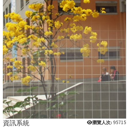
資訊系統
95715
瀏覽人次: