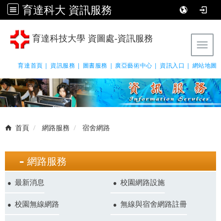
育達科大 資訊服務
育達科技大學 資圖處-資訊服務
Tog
育達首頁 |
資訊服務 |
圖書服務 |
廣亞藝術中心 |
資訊入口 |
網站地圖
首頁
網路服務
宿舍網路
網路服務
最新消息
校園網路設施
校園無線網路
無線與宿舍網路註冊