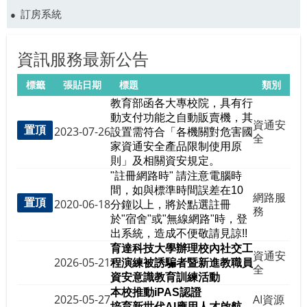
訂房系統
資訊服務最新公告
標籤
張貼日期
標題
類別
教育部函各大專校院，具有行
動支付功能之自動販賣機，其
資通安
置頂
2023-07-26
設置需符合「各機關對危害國
全
家資通安全產品限制使用原
則」及相關資安規定。
"註冊網路時" 請注意電腦時
間，如與標準時間誤差在10
網路服
置頂
2020-06-18
分鐘以上，將於點選註冊
務
於"宿舍"或"無線網路"時，登
出系統，造成不便敬請見諒!!
育達科技大學辦理校內社交工
資通安
2026-05-21
程演練被誘騙者暨新進教職員
全
資安意識教育訓練活動
本校推動iPAS
認證
2025-05-27
AI資源
培育新世代
AI應用人才啟航