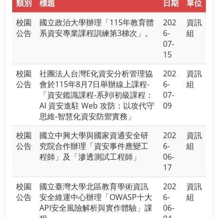
類別
標題
日期
單位
校園
國立政治大學辦理「115年教育體
202
資訊
公告
系資安專業課程訓練第3梯次」。
6-
組
07-
15
校園
社團法人台灣E化資安分析管理協
202
資訊
公告
會於115年8月7日舉辦線上課程-
6-
組
「資安鑑識課程-系列Ⅰ初級課程：
07-
AI 資安進駐 Web 攻防：以攻代守
09
思維-智慧化資安防禦實務」
校園
國立中興大學與國家資通安全研
202
資訊
公告
究院合作辦理「資安事件應變工
6-
組
程師」及「滲透測試工程師」
06-
17
校園
國立臺灣大學北區教育學術資訊
202
資訊
公告
安全維運中心辦理「OWASP十大
6-
組
API安全風險解析與實作體驗」課
06-