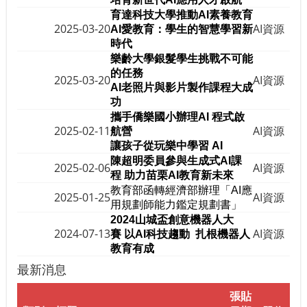
育達科技大學推動
AI
素養教育
2025-03-20
AI資源
AI
愛教育：學生的智慧學習新
時代
樂齡大學銀髮學生挑戰不可能
的任務
2025-03-20
AI資源
AI
老照片與影片製作課程大成
功
攜手僑樂國小辦理
AI
程式啟
2025-02-11
AI資源
航營
讓孩子從玩樂中學習
AI
陳超明委員參與生成式AI課
2025-02-06
AI資源
程 助力苗栗AI教育新未來
教育部函轉經濟部辦理「AI應
2025-01-25
AI資源
用規劃師能力鑑定規劃書」
2024山城盃創意機器人大
2024-07-13
AI資源
賽
以AI科技趨動 扎根機器人
教育有成
最新消息
張貼