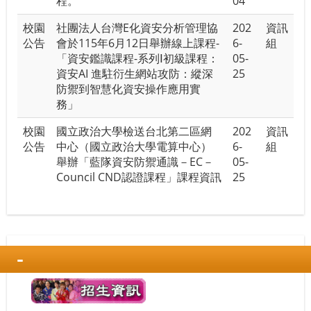
程。
04
校園
社團法人台灣E化資安分析管理協
202
資訊
公告
會於115年6月12日舉辦線上課程-
6-
組
「資安鑑識課程-系列Ⅰ初級課程：
05-
資安AI 進駐衍生網站攻防：縱深
25
防禦到智慧化資安操作應用實
務」
校園
國立政治大學檢送台北第二區網
202
資訊
公告
中心（國立政治大學電算中心）
6-
組
舉辦「藍隊資安防禦通識－EC－
05-
Council CND認證課程」課程資訊
25