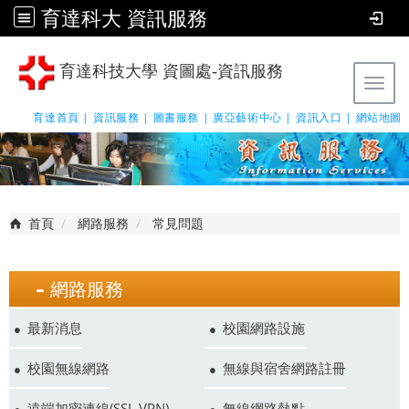
育達科大 資訊服務
育達科技大學 資圖處-資訊服務
Tog
育達首頁 |
資訊服務 |
圖書服務 |
廣亞藝術中心 |
資訊入口 |
網站地圖
首頁
網路服務
常見問題
網路服務
最新消息
校園網路設施
校園無線網路
無線與宿舍網路註冊
遠端加密連線(SSL VPN)
無線網路熱點