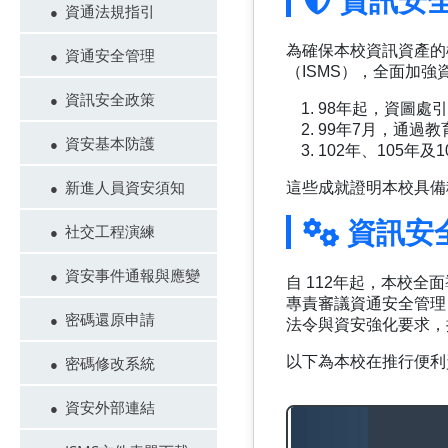
資通法規指引
為確保本校資訊資產的
資通安全管理
（ISMS），全面加
資訊安全政策
98年起，資圖處引
99年7月，通過
資安基本防護
102年、105年
新進人員資安須知
這些成就證明本校具備
資訊安全
社交工程演練
資安事件通報與應變
自 112年起，本校全
專責審議資通安全管理
密碼還原申請
法令與資安強化要求，
密碼修改系統
以下為本校在推行便利
資安外部連結