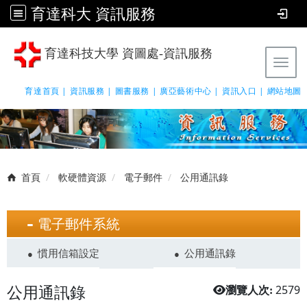
育達科大 資訊服務
育達科技大學 資圖處-資訊服務
Tog
育達首頁 |
資訊服務 |
圖書服務 |
廣亞藝術中心 |
資訊入口 |
網站地圖
首頁
軟硬體資源
電子郵件
公用通訊錄
電子郵件系統
慣用信箱設定
公用通訊錄
公用通訊錄
2579
瀏覽人次: