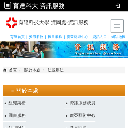
育達科大 資訊服務
育達科技大學 資圖處-資訊服務
Tog
育達首頁 |
資訊服務 |
圖書服務 |
廣亞藝術中心 |
資訊入口 |
網站地圖
首頁
關於本處
法規辦法
關於本處
組織架構
資訊服務成員
圖書服務
廣亞藝術中心
法規辦法
常見問題