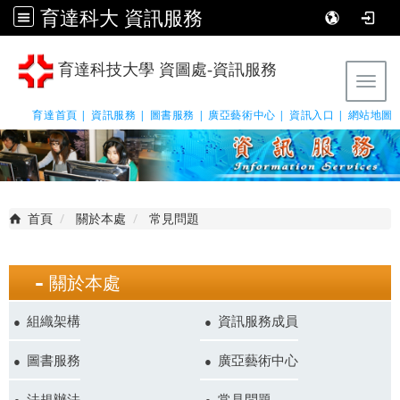
育達科大 資訊服務
育達科技大學 資圖處-資訊服務
Tog
育達首頁 |
資訊服務 |
圖書服務 |
廣亞藝術中心 |
資訊入口 |
網站地圖
首頁
關於本處
常見問題
關於本處
組織架構
資訊服務成員
圖書服務
廣亞藝術中心
法規辦法
常見問題