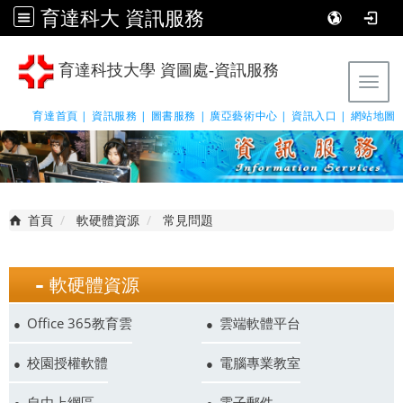
育達科大 資訊服務
育達科技大學 資圖處-資訊服務
Tog
育達首頁 |
資訊服務 |
圖書服務 |
廣亞藝術中心 |
資訊入口 |
網站地圖
首頁
軟硬體資源
常見問題
軟硬體資源
Office 365教育雲
雲端軟體平台
校園授權軟體
電腦專業教室
自由上網區
電子郵件