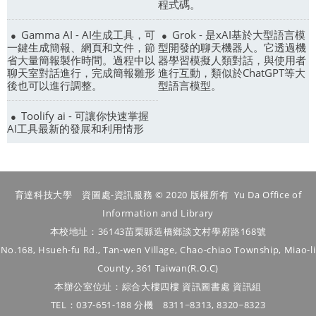
程式碼。
Gamma AI - AI生成工具，可
Grok - 是xAI基於大型語言模
一鍵生成簡報、網頁和文件，節
型開發的聊天機器人。它透過機
省大量簡報製作時間。過程中以
器學習模擬人類對話，與使用者
聊天室對話進行，完成簡報雛形
進行互動，類似於ChatGPT等大
後也可以進行調整。
型語言模型。
Toolify ai - 可讓你快速掌握
AI工具最新的發展和利用情形
育達科技大學 資圖處-資訊服務 © 2020 版權所有 Yu Da Office of
Information and Library
本校地址：36143苗栗縣造橋鄉談文村學府路168號
No.168, Hsueh-fu Rd., Tan-wen Village, Chao-chiao Township, Miao-li
County, 361 Taiwan(R.O.C)
本辦公室位址：綜合大樓四樓 資訊圖書處 資訊組
TEL：037-651-188 分機 8311~8313, 8320~8323