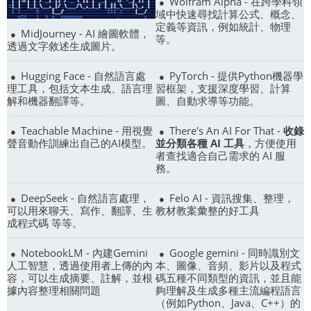
Wolfram Alpha - 在跨學科領
域中快速尋找計算公式、概念、
定義等資訊，例如統計、物理
MidJourney - AI 繪圖軟體，
等。
透過文字敘述生成圖片。
Hugging Face - 自然語言處
PyTorch - 提供Python機器學
理工具，包括文本生成、語言理
習框架，支援深度學習、計算
解和機器翻譯等。
圖、自動求導等功能。
Teachable Machine - 用視覺
There's An AI For That -
收錄
聲音動作訓練出自己的AI模型。
並分類各種 AI 工具
，方便使用
者查找適合自己需求的 AI 服
務。
DeepSeek - 自然語言處理，
Felo AI - 資訊搜集、整理，
可以用來聊天、寫作、翻譯、生
教材教案彙整的好工具
成程式碼 等等。
NotebookLM - 內建Gemini
Google gemini - 同時識別文
人工智慧，透過使用者上傳的內
本、圖像、音頻、影片以及程式
容，可以生成摘要、註解，並根
碼五種不同類型的資訊，並且能
據內容整理相關問題
夠理解及生成多種主流編程語言
（例如Python、Java、C++）的