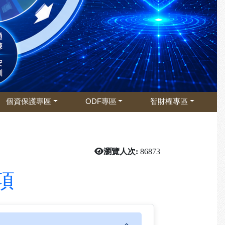
個資保護專區
ODF專區
智財權專區
瀏覽人次:
86873
項