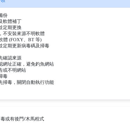
要領
備份
及軟體補丁
並定期更換
，不安裝來源不明軟體
軟體 (FOXY、BT 等)
並定期更新病毒碼及掃毒
先確認來源
認網址正確，避免釣魚網站
告或不明網站
掃毒
先掃毒，關閉自動執行功能
毒或有後門/木馬程式