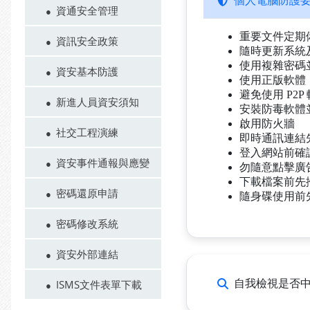
個人電腦防護
資通安全管理
重要文件定期
資訊安全政策
隨時更新系統
使用複雜密碼
資安基本防護
使用正版軟體
避免使用 P2P 
新進人員資安須知
安裝防毒軟體
啟用防火牆
社交工程演練
即時通訊連結
登入網站前確
資安事件通報與應變
勿隨意點擊廣
下載檔案前先
密碼還原申請
隨身碟使用前
密碼修改系統
資安外部連結
自我檢視是否中
ISMS文件表單下載