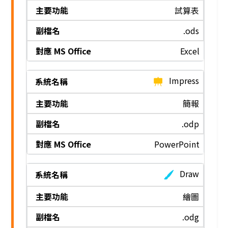
試算表
.ods
Excel
Impress
簡報
.odp
PowerPoint
Draw
繪圖
.odg