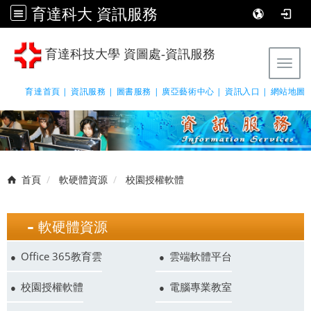
育達科大 資訊服務
育達科技大學 資圖處-資訊服務
Tog
育達首頁 |
資訊服務 |
圖書服務 |
廣亞藝術中心 |
資訊入口 |
網站地圖
首頁
軟硬體資源
校園授權軟體
軟硬體資源
Office 365教育雲
雲端軟體平台
校園授權軟體
電腦專業教室