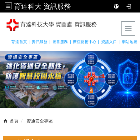
育達科大 資訊服務
育達科技大學 資圖處-資訊服務
Tog
育達首頁 |
資訊服務 |
圖書服務 |
廣亞藝術中心 |
資訊入口 |
網站地圖
首頁
資通安全專區